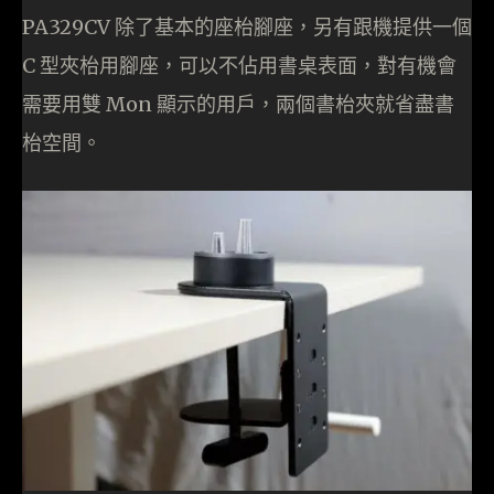
PA329CV 除了基本的座枱腳座，另有跟機提供一個
C 型夾枱用腳座，可以不佔用書桌表面，對有機會
需要用雙 Mon 顯示的用戶，兩個書枱夾就省盡書
枱空間。