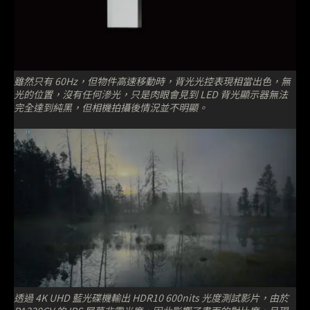
雖然只有 60Hz，但物件高速移動時，背光光控表現相當出色，無
光的位置，沒有任何滲光，只是肉眼會見到 LED 背光顯示器無法
完全達到純黑，但相機拍攝後情況並不明顯。
透過 4K UHD 藍光碟機輸出 HDR10 600nits 光度測試影片，由於