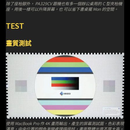
除了座枱腳外， PA329CV 跟機也有多一個辦公桌用的 C 型夾枱機
座，用後一樣可以升降屏幕，也 可以省下書桌擺 Mon 的空間。
TEST
畫質測試
使用 MacBook Pro 作 4K 畫而輸出，產生的屏幕測試圖，色彩表現
滿意，中央位置的顏色漸變處理得很好，畫面整體光度不算太高。