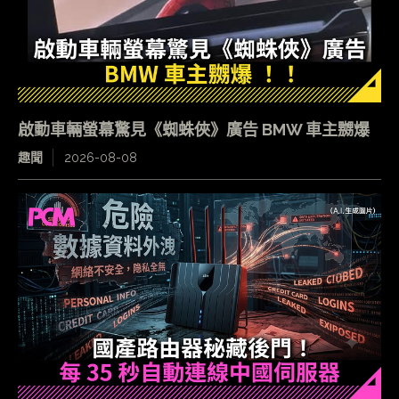
啟動車輛螢幕驚見《蜘蛛俠》廣告 BMW 車主嬲爆
趣聞
2026-08-08