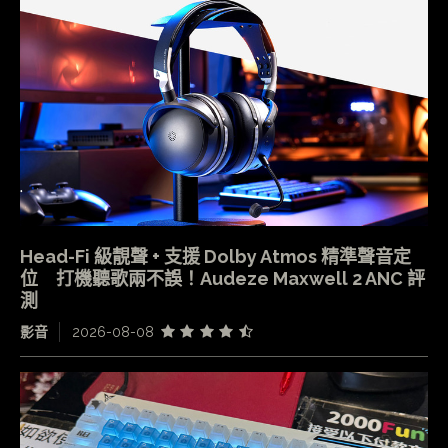
Head-Fi 級靚聲 + 支援 Dolby Atmos 精準聲音定
位 打機聽歌兩不誤！Audeze Maxwell 2 ANC 評
測
影音
2026-08-08