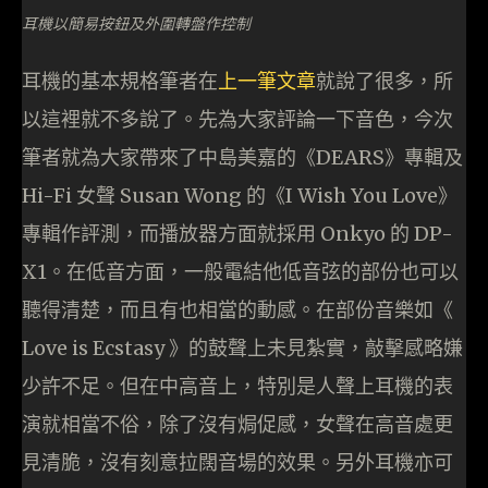
耳機以簡易按鈕及外圍轉盤作控制
耳機的基本規格筆者在
上一筆文章
就說了很多，所
以這裡就不多說了。先為大家評論一下音色，今次
筆者就為大家帶來了中島美嘉的《DEARS》專輯及
Hi-Fi 女聲 Susan Wong 的《I Wish You Love》
專輯作評測，而播放器方面就採用 Onkyo 的 DP-
X1。在低音方面，一般電結他低音弦的部份也可以
聽得清楚，而且有也相當的動感。在部份音樂如《
Love is Ecstasy 》的鼓聲上未見紮實，敲擊感略嫌
少許不足。但在中高音上，特別是人聲上耳機的表
演就相當不俗，除了沒有焗促感，女聲在高音處更
見清脆，沒有刻意拉闊音場的效果。另外耳機亦可