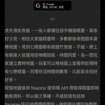
在 Google
緊貼《PCM》消息
- 廣告 -
求先落街食飯，一街人都攞住部手機搵精靈，真係
好少見。相信大家搵精靈時，多數都係用遊戲本身
嘅地圖，見到乜精靈都有殺錯冇放過。不過，網上
有啲達人就運用佢哋嘅技能、時間同愛，為一眾玩
家建立實時地圖，玩家可以喺地圖上查看附近現時
有乜嘢精靈，同埋存活時間倒數等，比起盲去找好
好多。
呢個地圖係用 Niantic 提供嘅 API 嚟取得精靈即時
動態資料，所以極之準確。不過就唔包括用
Incerse 吸引過嚟嘅精靈啦，據個網站講因為嗰啲