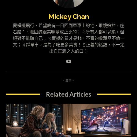
Mickey Chan
愛模擬飛行、希望終有一日回到單車上的宅，眼鏡娘控。座
右銘： 1.膽固醇跟美味是成正比的； 2.所有人都可以騙，但
絕對不能騙自己； 3.賣掉的貨才是錢，不賣的收藏品不值一
文； 4.踩單車，是為了吃更多美食！ 5.正義的話語，不一定
出自正義之人的口；
- 廣告 -
Related Articles