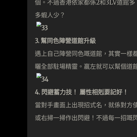
個。不過香港依家都係2和3LV道館多
多蝦人少？
3. 幫同色陣營道館升級
遇上自己陣營同色嘅道館，其實一樣
曬全部駐場精靈。嬴左就可以幫個道館
4. 閃避蓄力技！ 屬性相剋要記好！
當對手畫面上出現招式名，就係對方
或右掃一掃作出閃避！不過每一招嘅