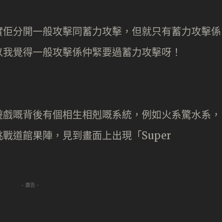
實佢分開一般攻擊同蓄力攻擊，但就只有蓄力攻擊係
以我覺得一般攻擊係仲緊要過蓄力攻擊呀！
遊戲嘅背後有個相生相剋嘅系統，例如火系驚水系，
戰道館果陣，見到畫面上出現「Super
- 廣告 -