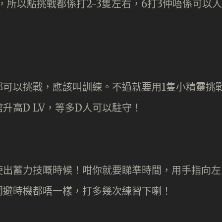
，所以點挑戰都係打2-3隻左右，6打3仲唔係可以人
都可以挑戰，應該叫訓練。不過就要用1隻小精靈挑
升高D LV，等多D人可以駐守！
使出蓄力技嘅時候！咁你就要睇準時間，用手指向左
閃避時機都唔一樣，打多幾次練習下喇！