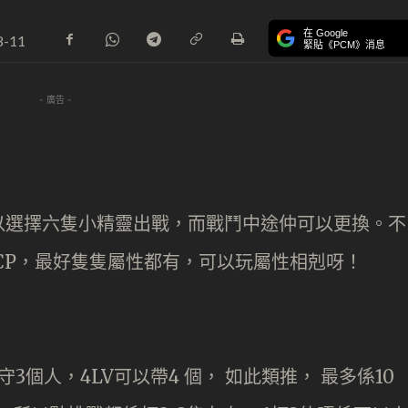
在 Google
8-11
緊貼《PCM》消息
- 廣告 -
以選擇六隻小精靈出戰，而戰鬥中途仲可以更換。不
CP，最好隻隻屬性都有，可以玩屬性相剋呀！
守3個人，4LV可以帶4 個， 如此類推， 最多係10