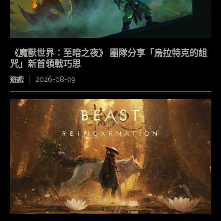
《魔獸世界：至暗之夜》 團隊分享「烏拉特克的詛
咒」新首領戰巧思
遊戲
2026-08-09