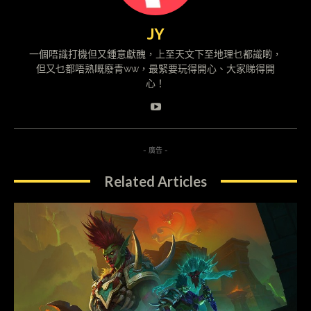
JY
一個唔識打機但又鍾意獻醜，上至天文下至地理乜都識啲，
但又乜都唔熟嘅廢青ww，最緊要玩得開心、大家睇得開
心！
- 廣告 -
Related Articles