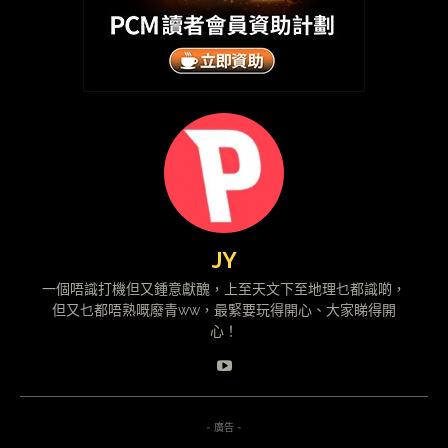
JY
一個唔識打機但又鍾意獻醜，上至天文下至地理乜都識啲，
但又乜都唔熟嘅廢青ww，最緊要玩得開心、大家睇得開
心！
- 廣告 -