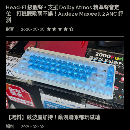
Head-Fi 級靚聲 + 支援 Dolby Atmos 精準聲音定
位 打機聽歌兩不誤！Audeze Maxwell 2 ANC 評
測
影音
2026-08-08
【場料】綾波麗加持！動漫聯乘都玩磁軸
場料
2026-08-08