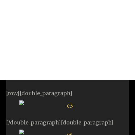
[row][double_paragraph]
[/double_paragraph][double_paragraph]