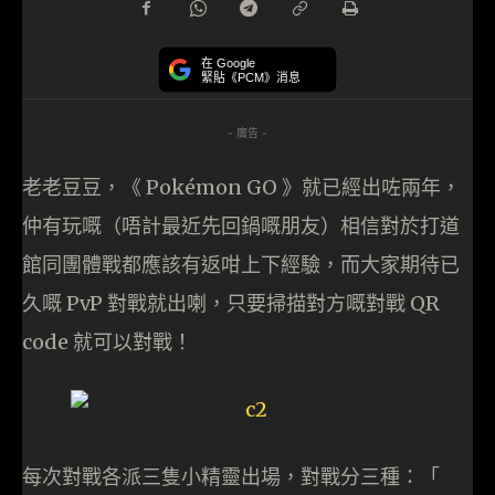
在 Google
緊貼《PCM》消息
- 廣告 -
老老豆豆，《 Pokémon GO 》就已經出咗兩年，
仲有玩嘅（唔計最近先回鍋嘅朋友）相信對於打道
館同團體戰都應該有返咁上下經驗，而大家期待已
久嘅 PvP 對戰就出喇，只要掃描對方嘅對戰 QR
code 就可以對戰！
每次對戰各派三隻小精靈出場，對戰分三種：「