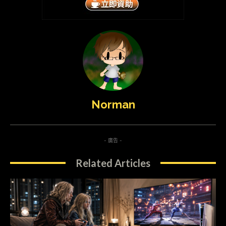
Norman
- 廣告 -
Related Articles