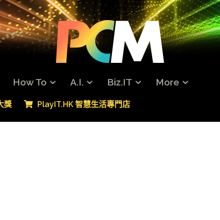
How To
A.I.
Biz.IT
More
專大獎
PlayIT.HK 智慧生活專門店