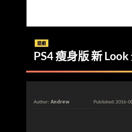
遊戲
PS4 瘦身版 新 Loo
Andrew
2016-0
Author:
Published: