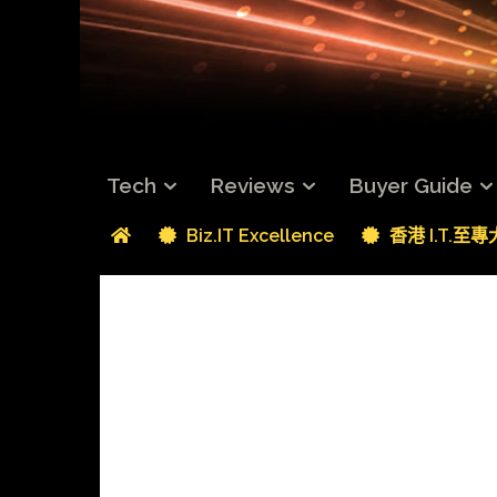
Tech
Reviews
Buyer Guide
Biz.IT Excellence
香港 I.T.至