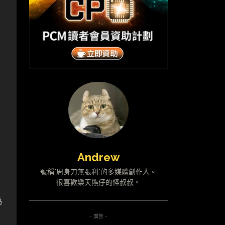
Andrew
號稱"周身刀無張利"的多媒體創作人。
很喜歡樂天熊仔的怪叔叔。
為
- 廣告 -