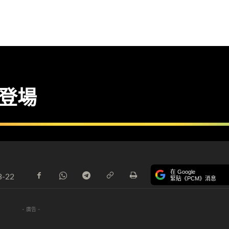
k 登場
在 Google
8-22
緊貼《PCM》消息
- 廣告 -