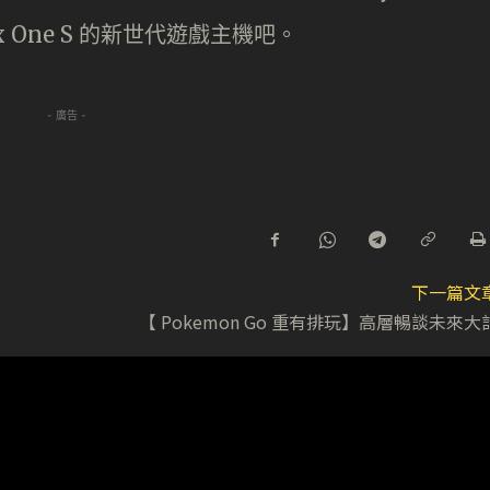
 One S 的新世代遊戲主機吧。
- 廣告 -
下一篇文
【 Pokemon Go 重有排玩】高層暢談未來大