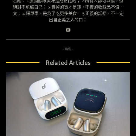
右銘： 1.膽固醇跟美味是成正比的； 2.所有人都可以騙，但
絕對不能騙自己； 3.賣掉的貨才是錢，不賣的收藏品不值一
文； 4.踩單車，是為了吃更多美食！ 5.正義的話語，不一定
出自正義之人的口；
- 廣告 -
Related Articles