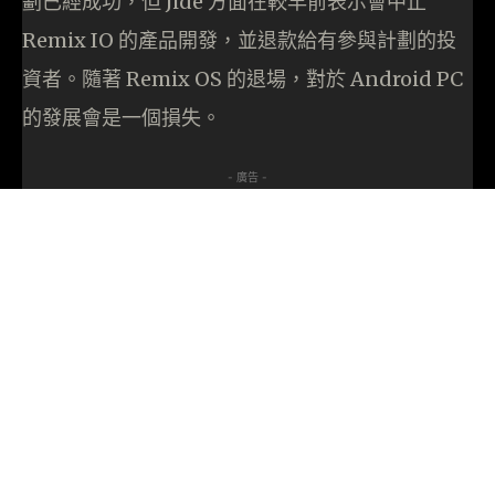
劃已經成功，但 Jide 方面在較早前表示會中止
Remix IO 的產品開發，並退款給有參與計劃的投
資者。隨著 Remix OS 的退場，對於 Android PC
的發展會是一個損失。
- 廣告 -