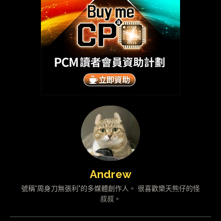
Andrew
號稱"周身刀無張利"的多媒體創作人。 很喜歡樂天熊仔的怪
叔叔。