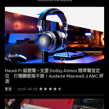
Head-Fi 級靚聲 + 支援 Dolby Atmos 精準聲音定
位 打機聽歌兩不誤！Audeze Maxwell 2 ANC 評
測
影音
2026-08-08