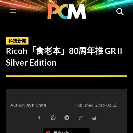
科技新聞
Ricoh「食老本」80周年推 GR II
Silver Edition
Ayu Chan
Author:
Published:
2016-02-16
在 Google