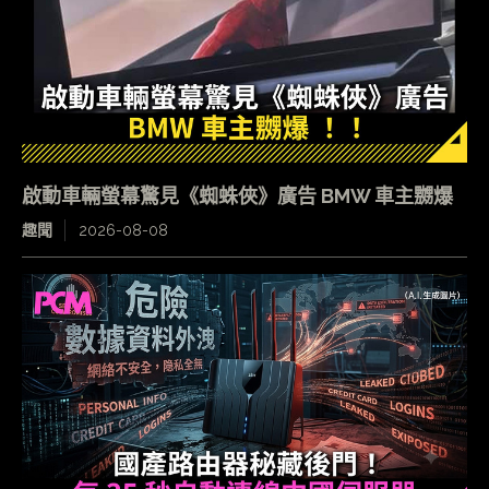
啟動車輛螢幕驚見《蜘蛛俠》廣告 BMW 車主嬲爆
趣聞
2026-08-08