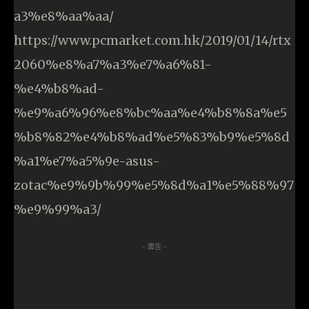
a3%e8%aa%aa/
https://www.pcmarket.com.hk/2019/01/14/rtx
2060%e8%a7%a3%e7%a6%81-
%e4%b8%ad-
%e9%a6%96%e8%bc%aa%e4%b8%8a%e5
%b8%82%e4%b8%ad%e5%83%b9%e5%8d
%a1%e7%a5%9e-asus-
zotac%e9%9b%99%e5%8d%a1%e5%88%97
%e9%99%a3/
- 廣告 -