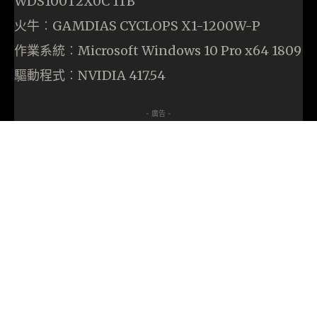
WDS100T2X0C 1TB
火牛︰GAMDIAS CYCLOPS X1-1200W-P
作業系統︰Microsoft Windows 10 Pro x64 1809
驅動程式︰NVIDIA 417.54
- 廣告 -