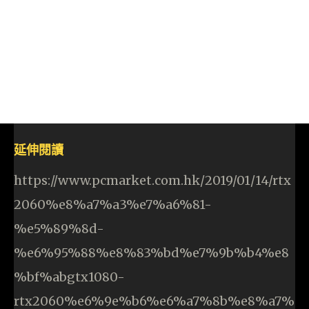
延伸閱讀
https://www.pcmarket.com.hk/2019/01/14/rtx
2060%e8%a7%a3%e7%a6%81-
%e5%89%8d-
%e6%95%88%e8%83%bd%e7%9b%b4%e8
%bf%abgtx1080-
rtx2060%e6%9e%b6%e6%a7%8b%e8%a7%