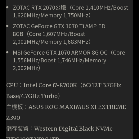
ZOTAC RTX 2070公版（Core 1,410MHz/Boost
1,620MHz/Memory 1,750MHz）
ZOTAC GeForce GTX 1070 Ti AMP ED
8GB（Core 1,607MHz/Boost
2,002MHz/Memory 1,683MHz）
MSI GeForce GTX 1070 ARMOR 8G OC（Core
1,556MHz/Boost 1,746MHz/Memory
2,002MHz）
CPU︰Intel Core i7-8700K（6C/12T 3.7GHz
Base/4.7GHz Turbo）
主機板︰ASUS ROG MAXIMUS XI EXTREME
Z390
儲存裝置︰Western Digital Black NVMe