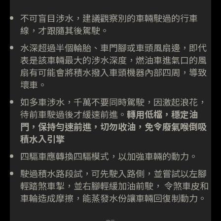
不可盲目涉水，建議觀察別的車輛駛過的行車
線，才跟隨其後駕駛。
水深超過半個輪胎、車門腳或車頭風扇邊，即代
表是該車輛最大的涉水深度，燃油車進氣口的風
扇有可能會將積水撥入車頭機器內部四周，導致
壞車。
如多車涉水，千萬不要同時駕駛，因激起浪花，
待前車駛過後才緩速前進。
轉用低檔，穩定油
門，保持勻速前進，切勿收油，免令廢氣喉倒吸
積水入引擎
四驅車應轉換四驅模式，以加強車輛的動力。
駛過積水路段試，可先駛入路側，並嘗試以左腳
輕踏煞車掣，並右腳輕緩加油前駛， 令煞車皮和
車輪造成摩擦，能蒸發水份讓車輛回復制動力。