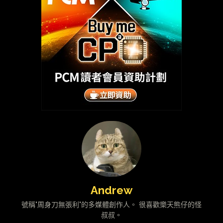
Andrew
號稱"周身刀無張利"的多媒體創作人。 很喜歡樂天熊仔的怪
叔叔。