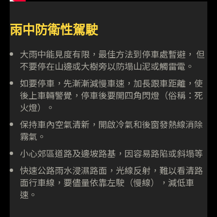
雨中防衛性駕駛
大雨中能見度有限，最佳方法到停車處暫避， 但
不要停在山邊或大樹旁以防塌山泥或觸雷電。
如要停車，先漸漸減慢車速，加長跟車距離，使
後上車輛警覺，停車後要開四角閃燈（俗稱：死
火燈）。
保持車內空氣清新，開啟冷氣和後窗發熱線消除
霧氣。
小心郊區道路及邊坡路基，因容易路陷或斜塌等
快速公路雨水浸濕路面，光線反射，難以看清路
面行車線，要儘量依靠左駛（慢線），減低車
速。