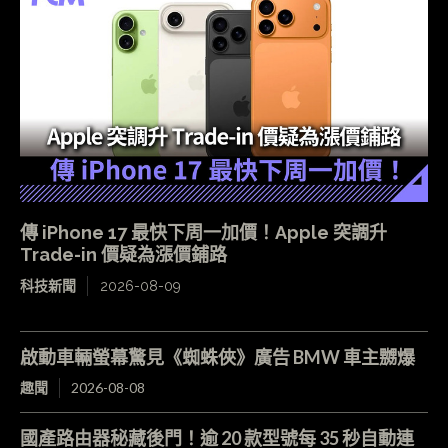
傳 iPhone 17 最快下周一加價！Apple 突調升
Trade-in 價疑為漲價鋪路
科技新聞
2026-08-09
啟動車輛螢幕驚見《蜘蛛俠》廣告 BMW 車主嬲爆
趣聞
2026-08-08
國產路由器秘藏後門！逾 20 款型號每 35 秒自動連