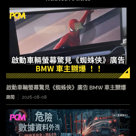
啟動車輛螢幕驚見《蜘蛛俠》廣告 BMW 車主嬲爆
趣聞
2026-08-08