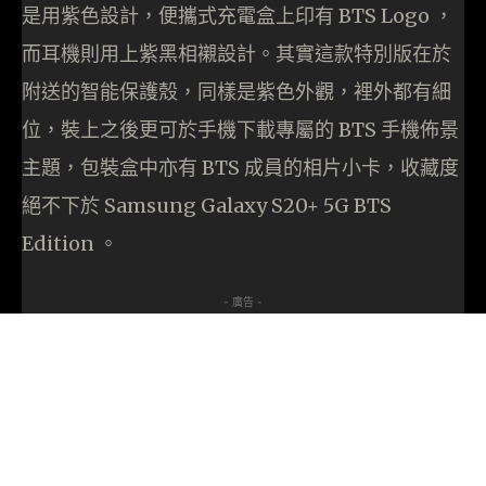
是用紫色設計，便攜式充電盒上印有 BTS Logo ，
而耳機則用上紫黑相襯設計。其實這款特別版在於
附送的智能保護殼，同樣是紫色外觀，裡外都有細
位，裝上之後更可於手機下載專屬的 BTS 手機佈景
主題，包裝盒中亦有 BTS 成員的相片小卡，收藏度
絕不下於 Samsung Galaxy S20+ 5G BTS
Edition 。
- 廣告 -