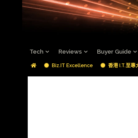
Tech
Reviews
Buyer Guide
Biz.IT Excellence
香港 I.T.至