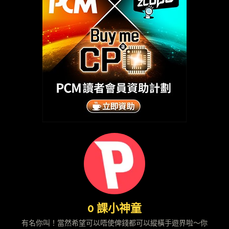
0 課小神童
有名你叫！當然希望可以唔使俾錢都可以縱橫手遊界啦～你