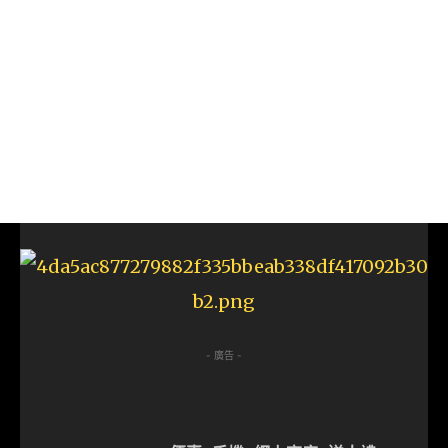
- 廣告 -