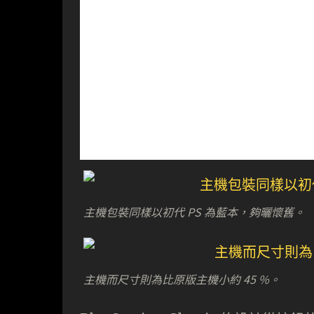
主機包裝同樣以初代 PS 為藍本，夠曬懷舊。
主機而尺寸則為比原版主機小約 45 %。