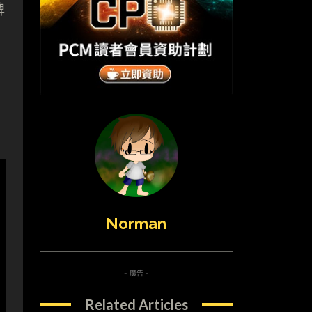
牌
Norman
- 廣告 -
Related Articles