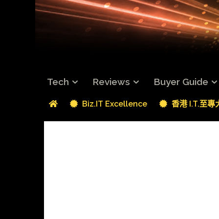
Tech
Reviews
Buyer Guide
Biz.IT Excellence
香港 I.T.至