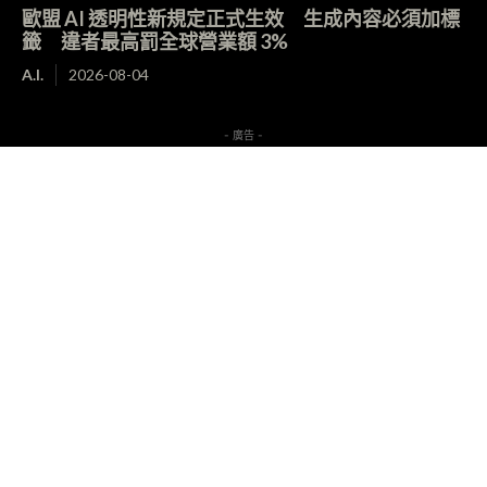
歐盟 AI 透明性新規定正式生效 生成內容必須加標
籤 違者最高罰全球營業額 3%
A.I.
2026-08-04
- 廣告 -