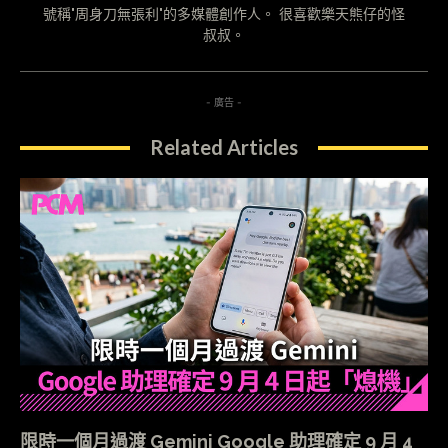
號稱"周身刀無張利"的多媒體創作人。 很喜歡樂天熊仔的怪
叔叔。
- 廣告 -
Related Articles
限時一個月過渡 Gemini Google 助理確定 9 月 4