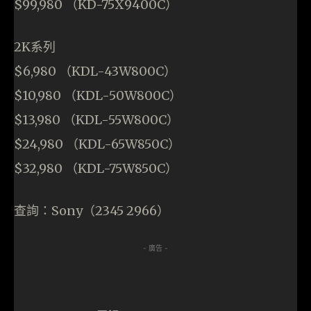
$99,980 （KD-75X9400C）
2K系列
$6,980 （KDL-43W800C）
$10,980 （KDL-50W800C）
$13,980 （KDL-55W800C）
$24,980 （KDL-65W850C）
$32,980 （KDL-75W850C）
查詢：Sony（2345 2966）
- 廣告 -