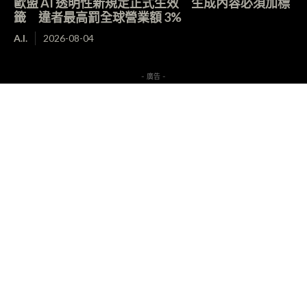
歐盟 AI 透明性新規定正式生效 生成內容必須加標
籤 違者最高罰全球營業額 3%
A.I.
2026-08-04
- 廣告 -