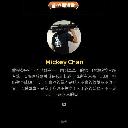
Mickey Chan
愛模擬飛行、希望終有一日回到單車上的宅，眼鏡娘控。座
右銘： 1.膽固醇跟美味是成正比的； 2.所有人都可以騙，但
絕對不能騙自己； 3.賣掉的貨才是錢，不賣的收藏品不值一
文； 4.踩單車，是為了吃更多美食！ 5.正義的話語，不一定
出自正義之人的口；
- 廣告 -