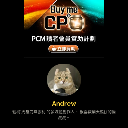
Andrew
號稱"周身刀無張利"的多媒體創作人。 很喜歡樂天熊仔的怪
叔叔。