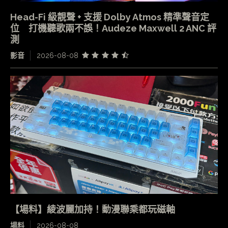
Head-Fi 級靚聲 + 支援 Dolby Atmos 精準聲音定
位 打機聽歌兩不誤！Audeze Maxwell 2 ANC 評
測
影音
2026-08-08
【場料】綾波麗加持！動漫聯乘都玩磁軸
場料
2026-08-08