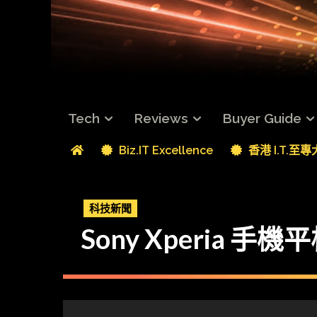
Tech
Reviews
Buyer Guide
Biz.IT Excellence
香港 I.T.至
科技新聞
Sony Xperia 手