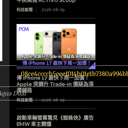
平民黑馬 ACTIVO Scoop
科技新聞
2026-08-09
傳 iPhone 17 最快下周一加價！
Apple 突調升 Trade-in 價疑為漲
價鋪路
qua Dual
科技新聞
2026-08-09
啟動車輛螢幕驚見《蜘蛛俠》廣告
BMW 車主嬲爆