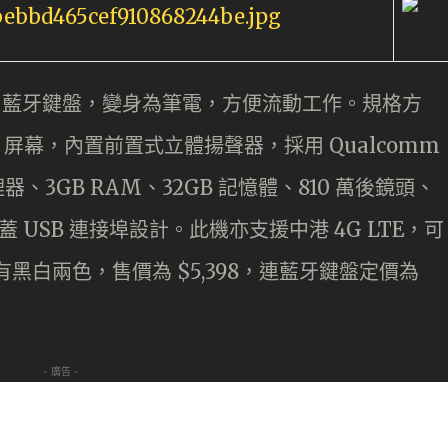
KB50 藍牙鍵盤，變身為筆電，方便流動工作。規格方
K sRGB 屏幕，內置前置式立體揚聲器，採用 Qualcomm
t 處理器、3GB RAM、32GB 記憶體、810 萬後鏡頭、
連無蓋 USB 連接埠設計。此機亦支援中港 4G LTE，可
t 備有黑白兩色，售價為 $5,398，連藍牙鍵盤定價為
- 廣告 -