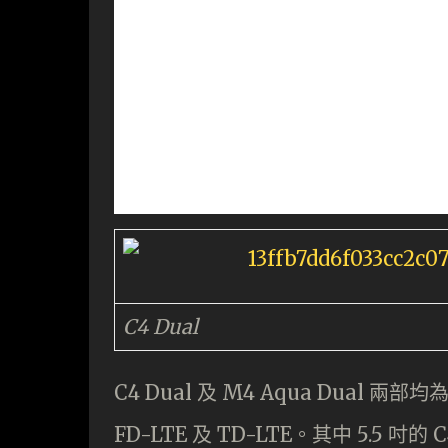
C4 Dual
C4 Dual 及 M4 Aqua Dual 
FD-LTE 及 TD-LTE。其中 5.5 