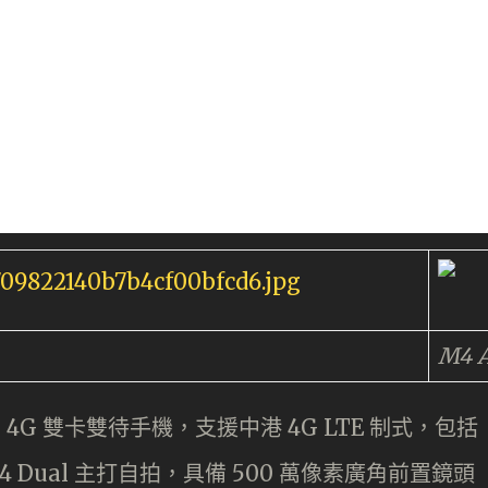
M4 A
兩部均為 4G 雙卡雙待手機，支援中港 4G LTE 制式，包括
吋的 C4 Dual 主打自拍，具備 500 萬像素廣角前置鏡頭