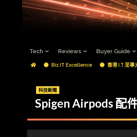
Tech
Reviews
Buyer Guide
Biz.IT Excellence
香港 I.T.至
科技新聞
Spigen Airpods 