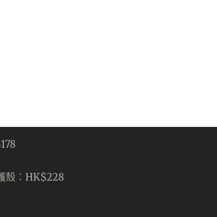
178
革保護殼：HK$228