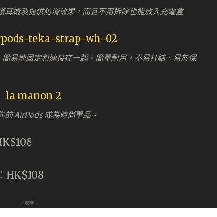
，可以保護耳機及提供防滑效果，而且不用拆除也能放入充電盒
ods 的尾端，簡易地固定和連接在一起。簡單耐用，不易打結、易於保
AirPods 成為時尚單品。
HK$108
套：HK$108
- 廣告 -