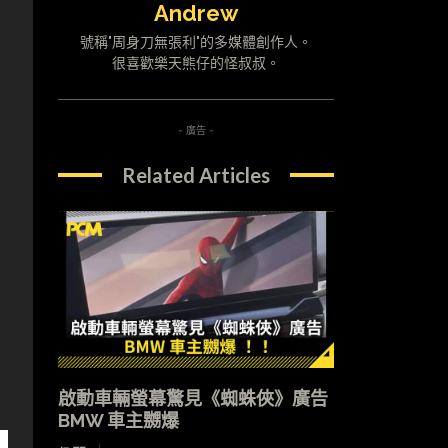
Andrew
號稱"周身刀無張利"的多媒體創作人。
很喜歡樂天熊仔的怪叔叔。
- 廣告 -
Related Articles
啟動車輛螢幕驚見《蜘蛛俠》廣告
BMW 車主嬲爆