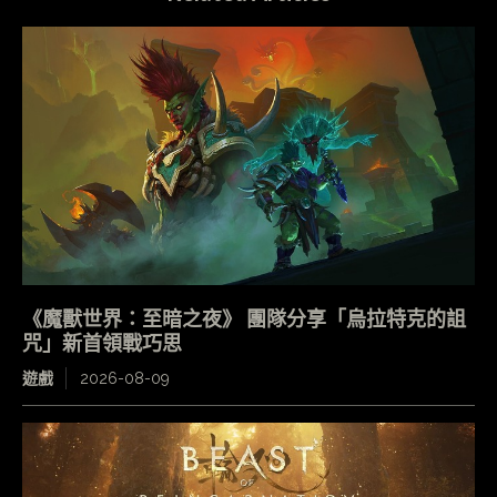
《魔獸世界：至暗之夜》 團隊分享「烏拉特克的詛
咒」新首領戰巧思
遊戲
2026-08-09