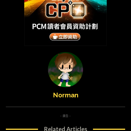
Norman
- 廣告 -
Related Articles