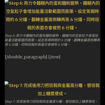
Step 6: 熱力令麵糊內的蛋和麵粉變熟，麵糊內的空氣粒子會增加
能量活動範圍而膨脹。設定蒸焗時間約 6 分鐘，翻轉金屬窩倒轉再
蒸 6 分鐘，同時班戟的表面亦會被煎 6 分鐘。
[/double_paragraph] [/row]
Step 7: 完成後用刀把班戟與金屬窩分離，替班戟加上糖漿便成。