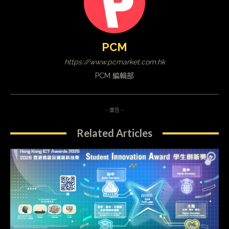
PCM
https://www.pcmarket.com.hk
PCM 編輯部
- 廣告 -
Related Articles