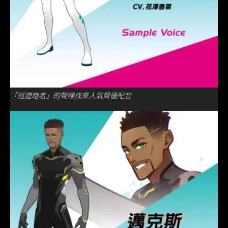
「巡遊跑者」的聲線找來人氣聲優配音