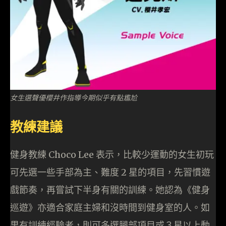
女生選聲優櫻井作指導今期似乎有點尷尬
教練建議
健身教練 Choco Lee 表示，比較少運動的女生初玩
可先選一些手部為主、難度 2 星的項目，先習慣遊
戲節奏，再嘗試下半身有關的訓練。她認為《健身
巡遊》亦適合家庭主婦和沒時間到健身室的人。如
果有訓練經驗者，則可多選腿部項目或３星以上動