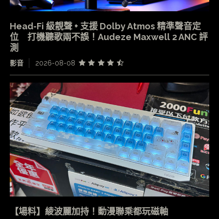
Head-Fi 級靚聲 + 支援 Dolby Atmos 精準聲音定
位 打機聽歌兩不誤！Audeze Maxwell 2 ANC 評
測
影音
2026-08-08
【場料】綾波麗加持！動漫聯乘都玩磁軸