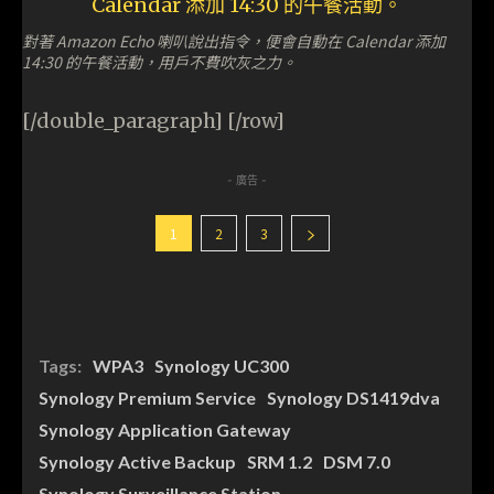
對著 Amazon Echo 喇叭說出指令，便會自動在 Calendar 添加
14:30 的午餐活動，用戶不費吹灰之力。
[/double_paragraph] [/row]
- 廣告 -
1
2
3
Tags:
WPA3
Synology UC300
Synology Premium Service
Synology DS1419dva
Synology Application Gateway
Synology Active Backup
SRM 1.2
DSM 7.0
Synology Surveillance Station