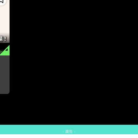
）
- 廣告 -