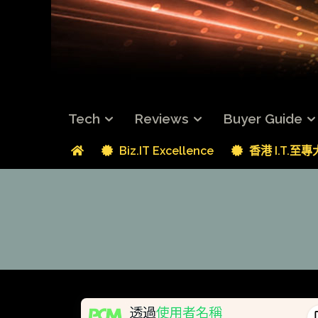
Tech
Reviews
Buyer Guide
Biz.IT Excellence
香港 I.T.至