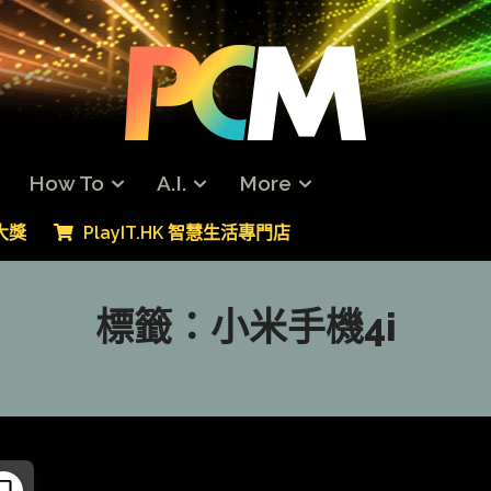
How To
A.I.
More
專大獎
PlayIT.HK 智慧生活專門店
標籤：
小米手機4i