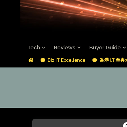
Tech
Reviews
Buyer Guide
Biz.IT Excellence
香港 I.T.至