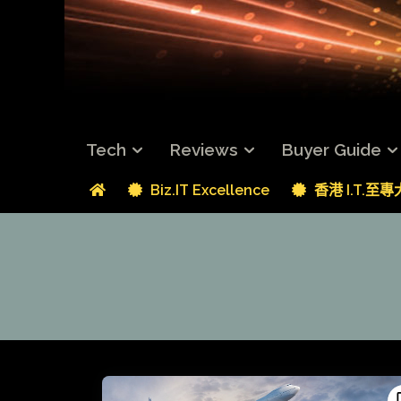
Tech
Reviews
Buyer Guide
Biz.IT Excellence
香港 I.T.至