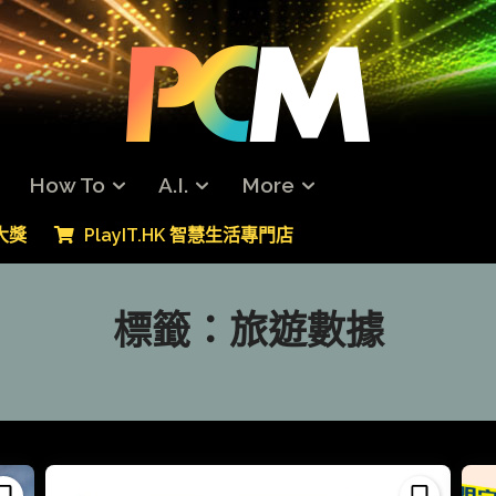
How To
A.I.
More
專大獎
PlayIT.HK 智慧生活專門店
標籤：
旅遊數據