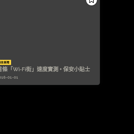
科技新聞
首條「Wi-Fi街」速度實測 + 保安小貼士
016-01-01