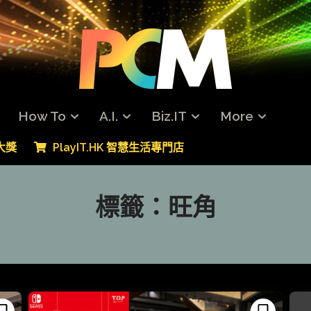
How To
A.I.
Biz.IT
More
專大獎
PlayIT.HK 智慧生活專門店
標籤：
旺角