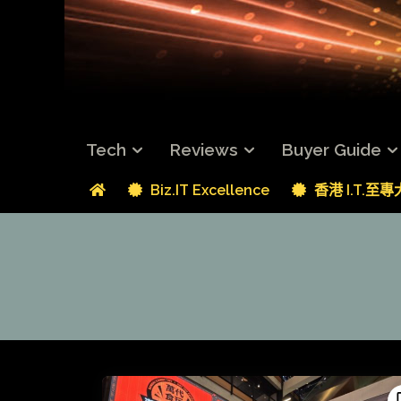
Tech
Reviews
Buyer Guide
Biz.IT Excellence
香港 I.T.至