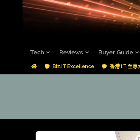
Tech
Reviews
Buyer Guide
Biz.IT Excellence
香港 I.T.至