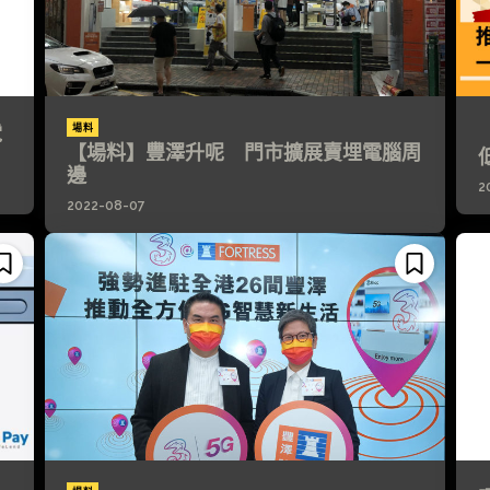
電
場料
【場料】豐澤升呢 門市擴展賣埋電腦周
邊
2
2022-08-07