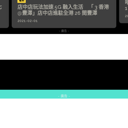
場料
七
店中店玩法加速 5G 融入生活 「 3 香港
1
@豐澤」店中店進駐全港 26 間豐澤
2
2021-02-01
- 廣告 -
- 廣告 -