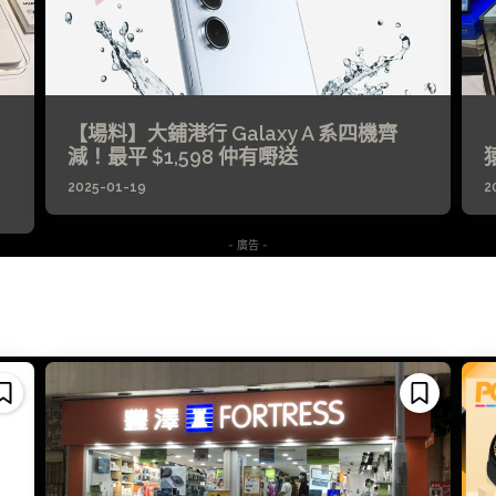
【場料】大鋪港行 Galaxy A 系四機齊
減！最平 $1,598 仲有嘢送
2025-01-19
2
- 廣告 -