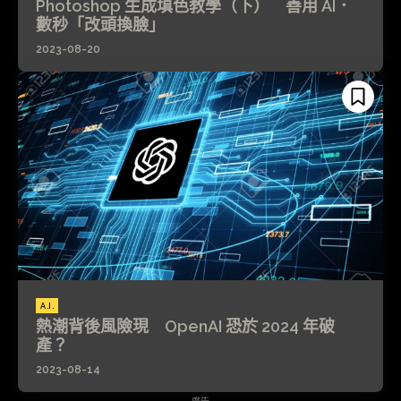
Photoshop 生成填色教學（下） 善用 AI．
數秒「改頭換臉」
2023-08-20
A.I.
熱潮背後風險現 OpenAI 恐於 2024 年破
產？
2023-08-14
- 廣告 -