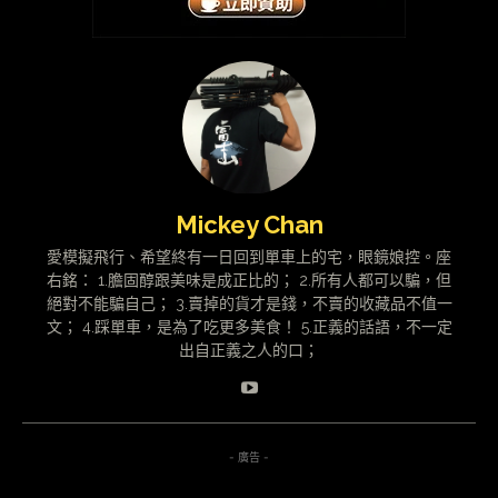
Mickey Chan
愛模擬飛行、希望終有一日回到單車上的宅，眼鏡娘控。座
右銘： 1.膽固醇跟美味是成正比的； 2.所有人都可以騙，但
絕對不能騙自己； 3.賣掉的貨才是錢，不賣的收藏品不值一
文； 4.踩單車，是為了吃更多美食！ 5.正義的話語，不一定
出自正義之人的口；
- 廣告 -