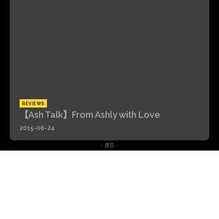
REVIEWS
【Ash Talk】From Ashly with Love
2015-06-24
- 廣告 -