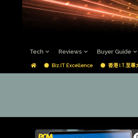
Tech
Reviews
Buyer Guide
Biz.IT Excellence
香港 I.T.至