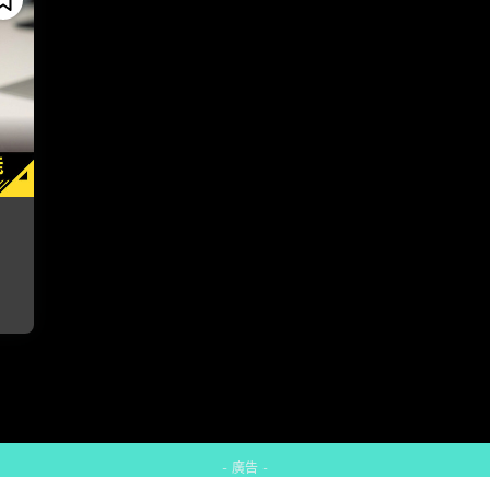
- 廣告 -