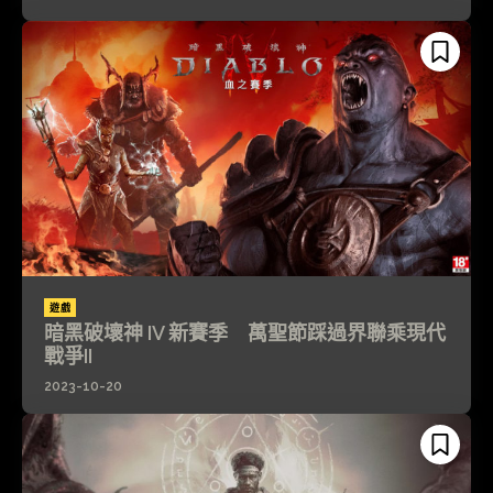
遊戲
暗黑破壞神 IV 新賽季 萬聖節踩過界聯乘現代
戰爭II
2023-10-20