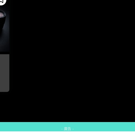
- 廣告 -