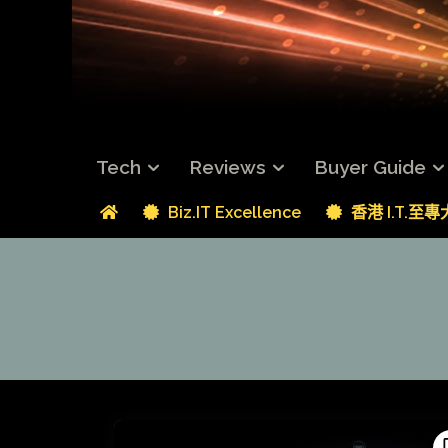
Tech
Reviews
Buyer Guide
Biz.IT Excellence
香港 I.T.至