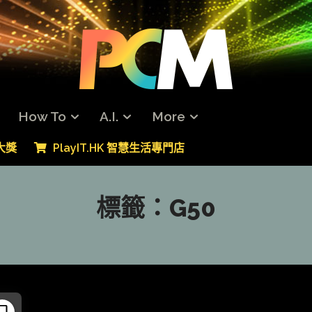
How To
A.I.
More
專大獎
PlayIT.HK 智慧生活專門店
標籤：
G50