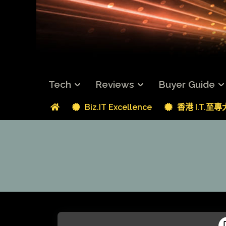
Tech
Reviews
Buyer Guide
Biz.IT Excellence
香港 I.T.至