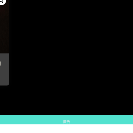
的
- 廣告 -