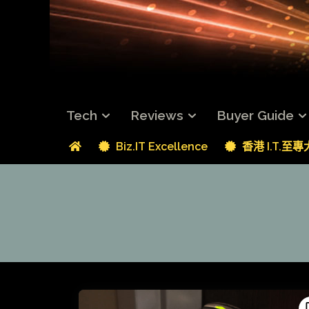
Tech
Reviews
Buyer Guide
Biz.IT Excellence
香港 I.T.至