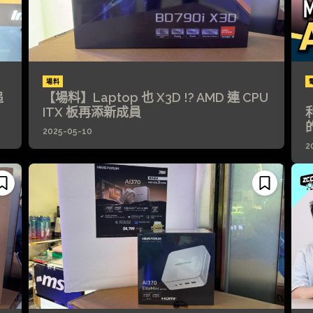
場料
追
【場料】Laptop 也 X3D !? AMD 連 CPU
ITX 板再添新成員
利
2025-05-10
2