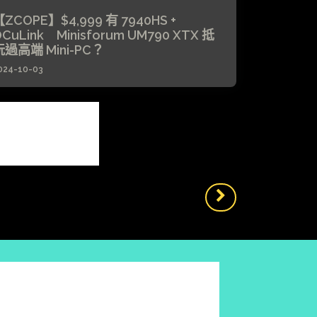
ZCOPE】$4,999 有 7940HS +
CuLink Minisforum UM790 XTX 抵
玩過高端 Mini-PC？
024-10-03