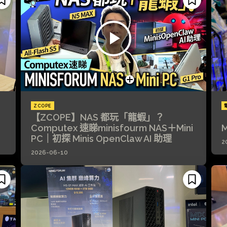
ZCOPE
【ZCOPE】NAS 都玩「龍蝦」？
Computex 速睇minisfourm NAS＋Mini
PC｜初探 Minis OpenClaw AI 助理
2
2026-06-10