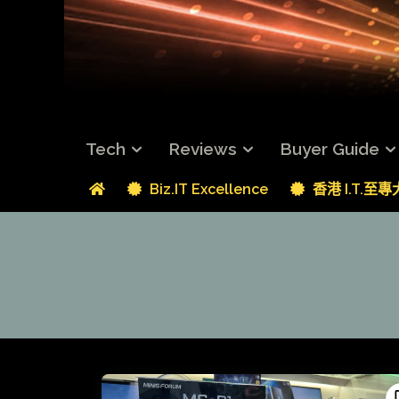
Tech
Reviews
Buyer Guide
Biz.IT Excellence
香港 I.T.至