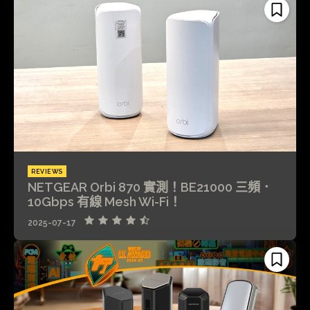
REVIEWS
NETGEAR Orbi 870 實測！BE21000 三頻．
10Gbps 有線 Mesh Wi-Fi！
2025-07-17