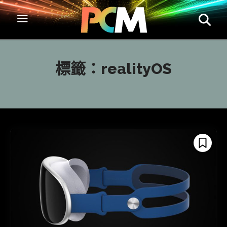
標籤：
realityOS