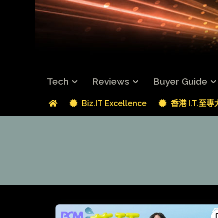
Tech
Reviews
Buyer Guide
Biz.IT Excellence
香港 I.T.至