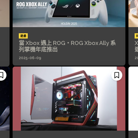
遊戲
當 Xbox 遇上 ROG・ROG Xbox Ally 系
列掌機年底推出
2025-06-09
2