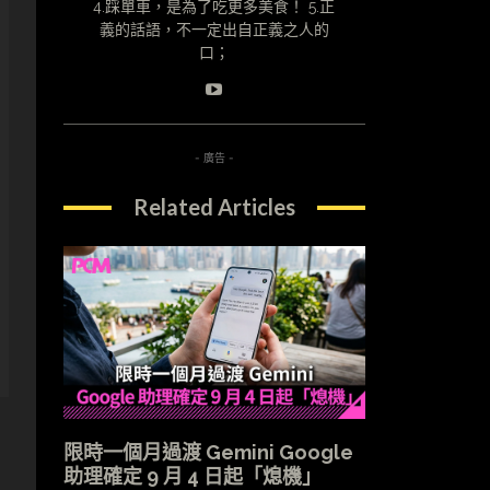
4.踩單車，是為了吃更多美食！ 5.正
義的話語，不一定出自正義之人的
口；
- 廣告 -
Related Articles
限時一個月過渡 Gemini Google
助理確定 9 月 4 日起「熄機」