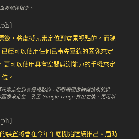
實世界關係很少。
aph]
虛擬元素定位到實景視點的。而隨著圖像辨識技術的進
像來定位。及至 Google Tango 推出之後，更可以
aph]