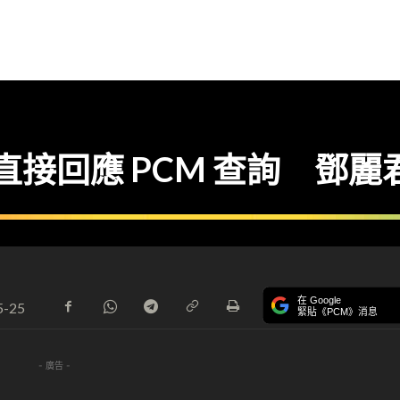
S 直接回應 PCM 查詢 鄧
在 Google
5-25
緊貼《PCM》消息
- 廣告 -