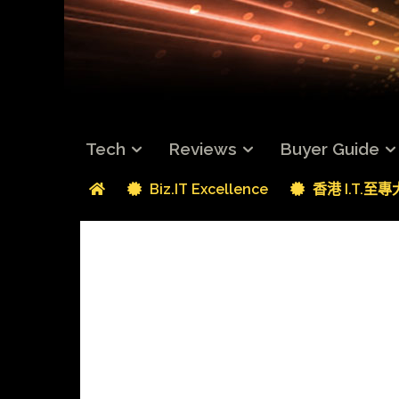
Tech
Reviews
Buyer Guide
Biz.IT Excellence
香港 I.T.至