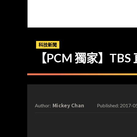
科技新聞
【PCM 獨家】TB
Mickey Chan
2017-0
Author:
Published: