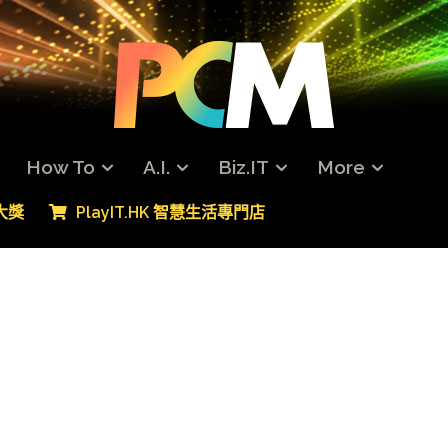
How To
A.I.
Biz.IT
More
專大獎
PlayIT.HK 智慧生活專門店