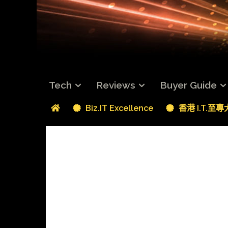
Tech
Reviews
Buyer Guide
Biz.IT Excellence
香港 I.T.至