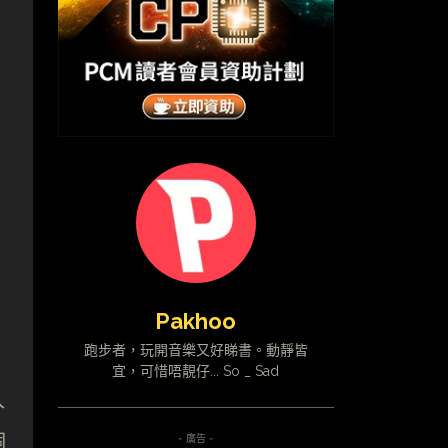
Pakhoo
跑步者，玩開音樂又好睇書。動靜皆
宜，可惜唔靚仔... So _ Sad
入
個
- 廣告 -