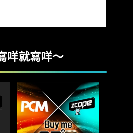
h 想寫咩就寫咩～